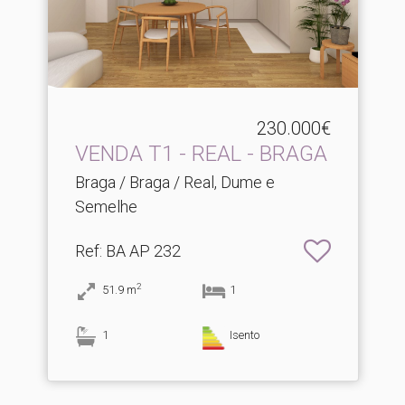
230.000€
VENDA T1 - REAL - BRAGA
Braga / Braga / Real, Dume e
Semelhe
Ref
: BA AP 232
2
51.9
m
1
1
Isento