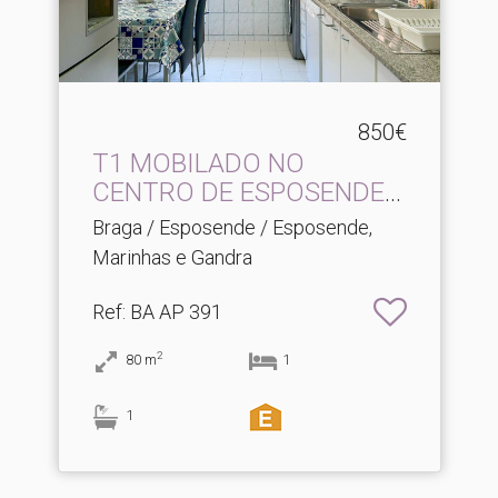
850€
T1 MOBILADO NO
CENTRO DE ESPOSENDE -
BRAGA
Braga / Esposende / Esposende,
Marinhas e Gandra
Ref
: BA AP 391
2
80
m
1
1