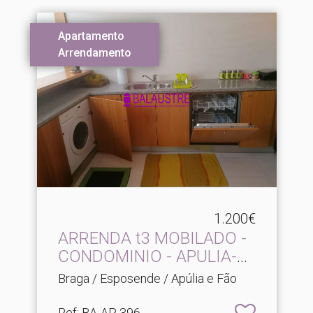
Apartamento
Arrendamento
1.200€
ARRENDA t3 MOBILADO -
CONDOMINIO - APULIA-
ES.​..
Braga / Esposende / Apúlia e Fão
Ref
: BA-AP 396