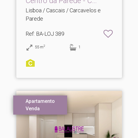
Centro da Parede - C.​..
Lisboa / Cascais / Carcavelos e
Parede
Ref
: BA-LOJ 389
2
55
m
1
Apartamento
Venda