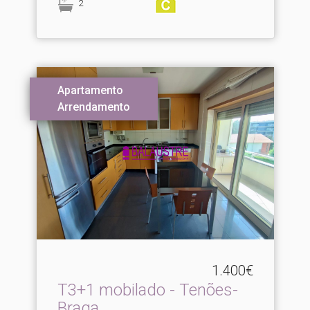
2
Apartamento
Arrendamento
1.400€
T3+1 mobilado - Tenões-
Braga