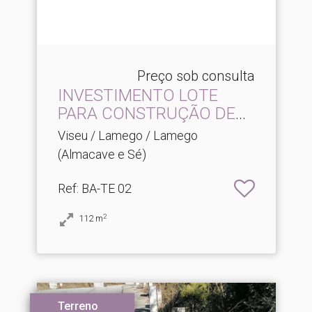
Preço sob consulta
INVESTIMENTO LOTE
PARA CONSTRUÇÃO DE
MORADIAS.​..
Viseu / Lamego / Lamego
(Almacave e Sé)
Ref
: BA-TE 02
2
112
m
Terreno