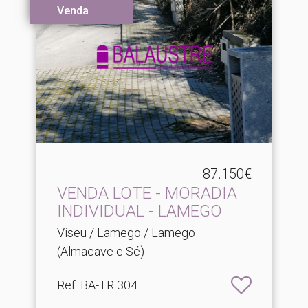
Venda
87.150€
VENDA LOTE - MORADIA
INDIVIDUAL - LAMEGO
Viseu / Lamego / Lamego
(Almacave e Sé)
Ref
: BA-TR 304