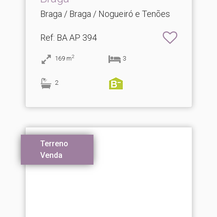
Braga / Braga / Nogueiró e Tenões
Ref
: BA AP 394
2
169
m
3
2
Terreno
Venda