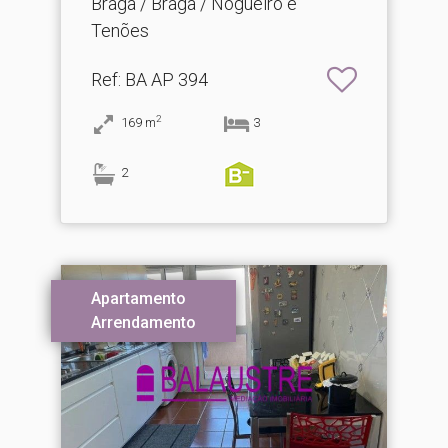
Braga / Braga / Nogueiró e
Tenões
Ref
: BA AP 394
2
169
m
3
2
Apartamento
Arrendamento