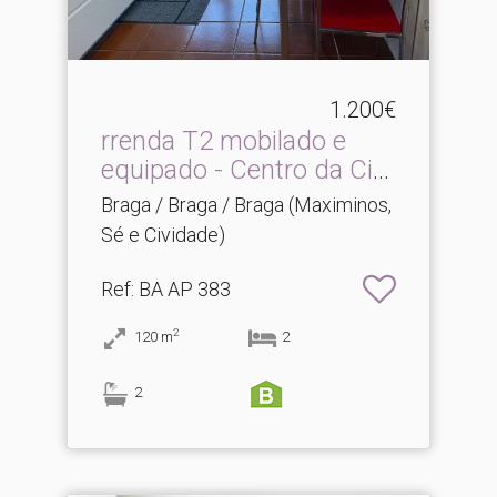
1.200€
rrenda T2 mobilado e
equipado - Centro da Cid.​
..
Braga / Braga / Braga (Maximinos,
Sé e Cividade)
Ref
: BA AP 383
2
120
m
2
2